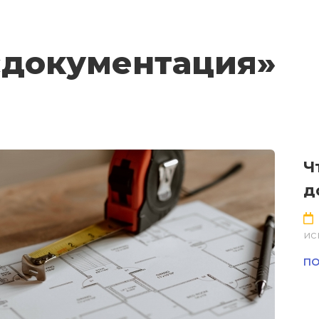
 «документация»
Ч
д
ис
ПО